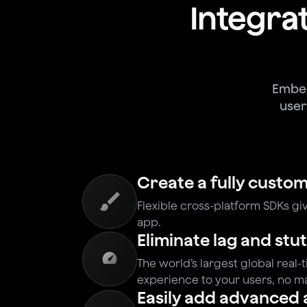
Integrat
Embed
user
Create a fully custom
Flexible cross-platform SDKs giv
app.
Eliminate lag and stu
The world’s largest global real-
experience to your users, no m
Easily add advanced