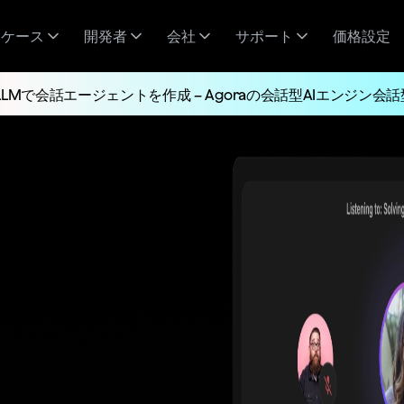
スケース
開発者
会社
サポート
価格設定
LLMで会話エージェントを作成 – Agoraの会話型AIエンジン会話