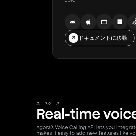
SDK.
ドキュメントに移動
ユースケース
Real-time voic
Agora’s Voice Calling API lets you integra
makes it easy to add new features like vo