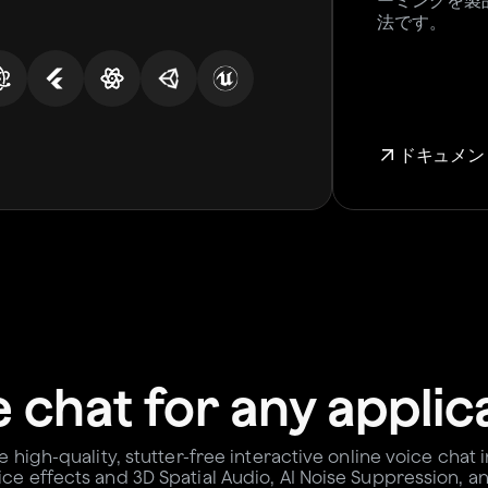
ーミングを製
法です。
ドキュメン
e chat for any applic
te high-quality, stutter-free interactive online voice chat
ice effects and 3D Spatial Audio, AI Noise Suppression, 