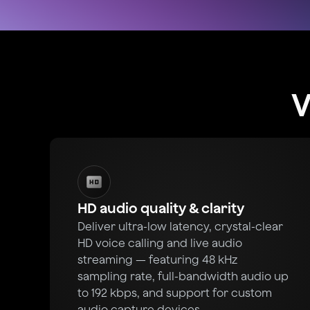
V
HD audio quality & clarity
Deliver ultra-low latency, crystal-clear
HD voice calling and live audio
streaming — featuring 48 kHz
sampling rate, full-bandwidth audio up
to 192 kbps, and support for custom
audio capture devices.