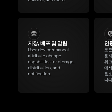
저장, 배포 및 알림
인
User device/channel
토큰
attribute change
용자
capabilities for storage,
워크
distribution, and
에서
notification.
음소
니다